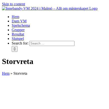
Skip to content
Hem
Dam VM
Spelschema
Grupper
Resultat
Slutspel
Search for:
Storvreta
Hem
»
Storvreta