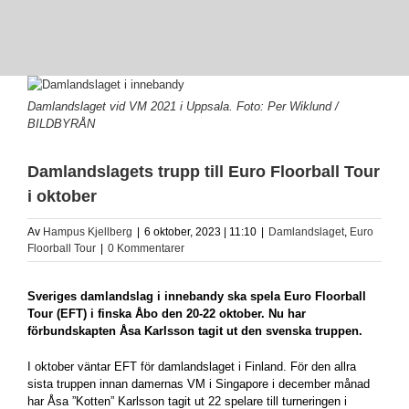
View
Larger
Damlandslaget vid VM 2021 i Uppsala. Foto: Per Wiklund /
Image
BILDBYRÅN
Damlandslagets trupp till Euro Floorball Tour
i oktober
Av
Hampus Kjellberg
|
6 oktober, 2023 | 11:10
|
Damlandslaget
,
Euro
Floorball Tour
|
0 Kommentarer
Sveriges damlandslag i innebandy ska spela Euro Floorball
Tour (EFT) i finska Åbo den 20-22 oktober. Nu har
förbundskapten Åsa Karlsson tagit ut den svenska truppen.
I oktober väntar EFT för damlandslaget i Finland. För den allra
sista truppen innan damernas VM i Singapore i december månad
har Åsa ”Kotten” Karlsson tagit ut 22 spelare till turneringen i