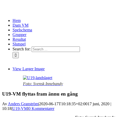
Hem
Dam VM
Spelschema
Grupper
Resultat
Slutspel
Search for:
View Larger Image
Foto: Svensk Innebandy
U19-VM flyttas fram ännu en gång
Av
Anders Granström
|
2020-06-17T10:18:35+02:00
17 juni, 2020 |
10:18
|
U19-VM
|
0 Kommentarer