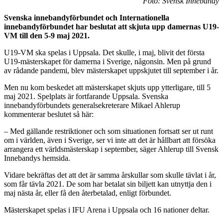
Foto: Svensk Innebandy
Svenska innebandyförbundet och Internationella
innebandyförbundet har beslutat att skjuta upp damernas U19-
VM till den 5-9 maj 2021.
U19-VM ska spelas i Uppsala. Det skulle, i maj, blivit det första
U19-mästerskapet för damerna i Sverige, någonsin. Men på grund
av rådande pandemi, blev mästerskapet uppskjutet till september i år.
Men nu kom beskedet att mästerskapet skjuts upp ytterligare, till 5
maj 2021. Spelplats är fortfarande Uppsala. Svenska
innebandyförbundets generalsekreterare Mikael Ahlerup
kommenterar beslutet så här:
– Med gällande restriktioner och som situationen fortsatt ser ut runt
om i världen, även i Sverige, ser vi inte att det är hållbart att försöka
arrangera ett världsmästerskap i september, säger Ahlerup till Svensk
Innebandys hemsida.
Vidare bekräftas det att det är samma årskullar som skulle tävlat i år,
som får tävla 2021. De som har betalat sin biljett kan utnyttja den i
maj nästa år, eller få den återbetalad, enligt förbundet.
Mästerskapet spelas i IFU Arena i Uppsala och 16 nationer deltar.