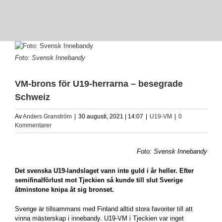
View
Larger
Foto: Svensk Innebandy
Image
VM-brons för U19-herrarna – besegrade
Schweiz
Av
Anders Granström
|
30 augusti, 2021 | 14:07
|
U19-VM
|
0
Kommentarer
Foto: Svensk Innebandy
Det svenska U19-landslaget vann inte guld i år heller. Efter
semifinalförlust mot Tjeckien så kunde till slut Sverige
åtminstone knipa åt sig bronset.
Sverige är tillsammans med Finland alltid stora favoriter till att
vinna mästerskap i innebandy. U19-VM i Tjeckien var inget