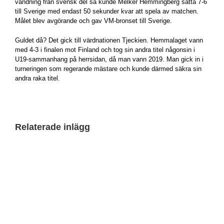
vändning från svensk del så kunde Melker Hemmingberg sätta 7-6
till Sverige med endast 50 sekunder kvar att spela av matchen.
Målet blev avgörande och gav VM-bronset till Sverige.
Guldet då? Det gick till värdnationen Tjeckien. Hemmalaget vann
med 4-3 i finalen mot Finland och tog sin andra titel någonsin i
U19-sammanhang på herrsidan, då man vann 2019. Man gick in i
turneringen som regerande mästare och kunde därmed säkra sin
andra raka titel.
Relaterade inlägg