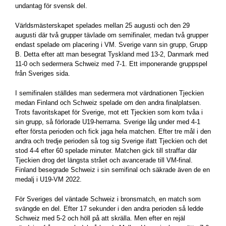
undantag för svensk del.
Världsmästerskapet spelades mellan 25 augusti och den 29
augusti där två grupper tävlade om semifinaler, medan två grupper
endast spelade om placering i VM. Sverige vann sin grupp, Grupp
B. Detta efter att man besegrat Tyskland med 13-2, Danmark med
11-0 och sedermera Schweiz med 7-1. Ett imponerande gruppspel
från Sveriges sida.
I semifinalen ställdes man sedermera mot värdnationen Tjeckien
medan Finland och Schweiz spelade om den andra finalplatsen.
Trots favoritskapet för Sverige, mot ett Tjeckien som kom tvåa i
sin grupp, så förlorade U19-herrarna. Sverige låg under med 4-1
efter första perioden och fick jaga hela matchen. Efter tre mål i den
andra och tredje perioden så tog sig Sverige ifatt Tjeckien och det
stod 4-4 efter 60 spelade minuter. Matchen gick till straffar där
Tjeckien drog det längsta strået och avancerade till VM-final.
Finland besegrade Schweiz i sin semifinal och säkrade även de en
medalj i U19-VM 2022.
För Sveriges del väntade Schweiz i bronsmatch, en match som
svängde en del. Efter 17 sekunder i den andra perioden så ledde
Schweiz med 5-2 och höll på att skrälla. Men efter en rejäl