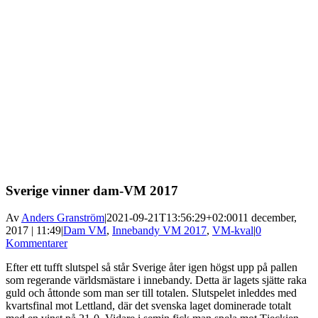
Sverige vinner dam-VM 2017
Av
Anders Granström
|
2021-09-21T13:56:29+02:00
11 december,
2017 | 11:49
|
Dam VM
,
Innebandy VM 2017
,
VM-kval
|
0
Kommentarer
Efter ett tufft slutspel så står Sverige åter igen högst upp på pallen
som regerande världsmästare i innebandy. Detta är lagets sjätte raka
guld och åttonde som man ser till totalen. Slutspelet inleddes med
kvartsfinal mot Lettland, där det svenska laget dominerade totalt