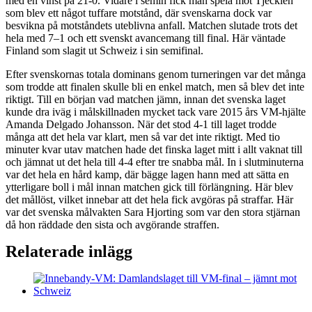
med en vinst på 21-0. Vidare i semin fick man spela mot Tjeckien
som blev ett något tuffare motstånd, där svenskarna dock var
besvikna på motståndets uteblivna anfall. Matchen slutade trots det
hela med 7–1 och ett svenskt avancemang till final. Här väntade
Finland som slagit ut Schweiz i sin semifinal.
Efter svenskornas totala dominans genom turneringen var det många
som trodde att finalen skulle bli en enkel match, men så blev det inte
riktigt. Till en början vad matchen jämn, innan det svenska laget
kunde dra iväg i målskillnaden mycket tack vare 2015 års VM-hjälte
Amanda Delgado Johansson. När det stod 4-1 till laget trodde
många att det hela var klart, men så var det inte riktigt. Med tio
minuter kvar utav matchen hade det finska laget mitt i allt vaknat till
och jämnat ut det hela till 4-4 efter tre snabba mål. In i slutminuterna
var det hela en hård kamp, där bägge lagen hann med att sätta en
ytterligare boll i mål innan matchen gick till förlängning. Här blev
det mållöst, vilket innebar att det hela fick avgöras på straffar. Här
var det svenska målvakten Sara Hjorting som var den stora stjärnan
då hon räddade den sista och avgörande straffen.
Relaterade inlägg