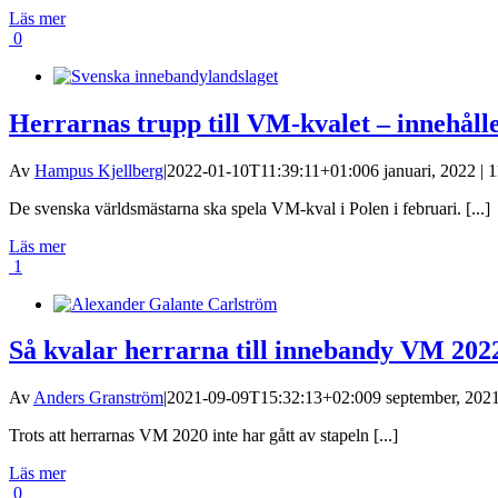
Läs mer
0
Herrarnas trupp till VM-kvalet – innehålle
Av
Hampus Kjellberg
|
2022-01-10T11:39:11+01:00
6 januari, 2022 | 
De svenska världsmästarna ska spela VM-kval i Polen i februari. [...]
Läs mer
1
Så kvalar herrarna till innebandy VM 202
Av
Anders Granström
|
2021-09-09T15:32:13+02:00
9 september, 2021
Trots att herrarnas VM 2020 inte har gått av stapeln [...]
Läs mer
0