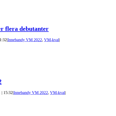
r flera debutanter
11:32
|
Innebandy VM 2022
,
VM-kval
|
2
 | 15:32
|
Innebandy VM 2022
,
VM-kval
|