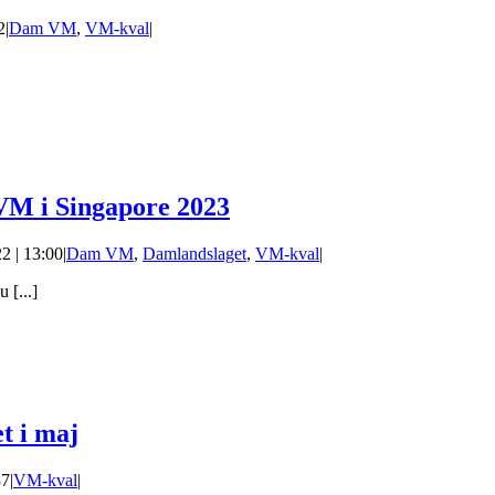
2
|
Dam VM
,
VM-kval
|
VM i Singapore 2023
2 | 13:00
|
Dam VM
,
Damlandslaget
,
VM-kval
|
 [...]
t i maj
37
|
VM-kval
|