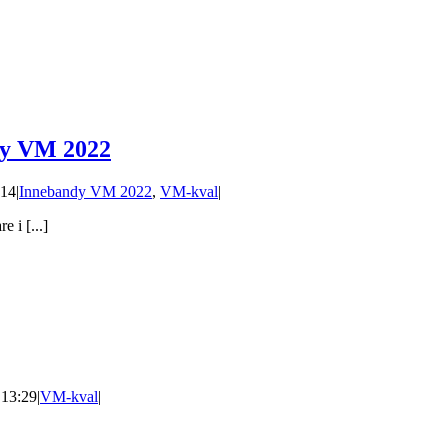
ndy VM 2022
:14
|
Innebandy VM 2022
,
VM-kval
|
 i [...]
 13:29
|
VM-kval
|