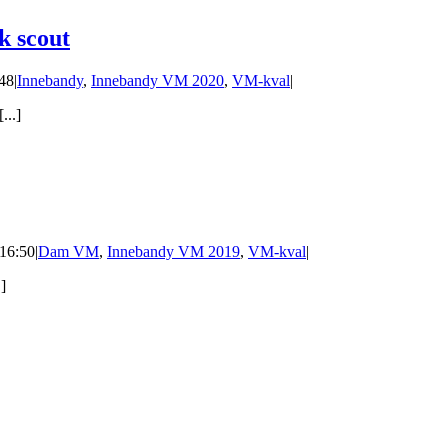
k scout
:48
|
Innebandy
,
Innebandy VM 2020
,
VM-kval
|
...]
 16:50
|
Dam VM
,
Innebandy VM 2019
,
VM-kval
|
]