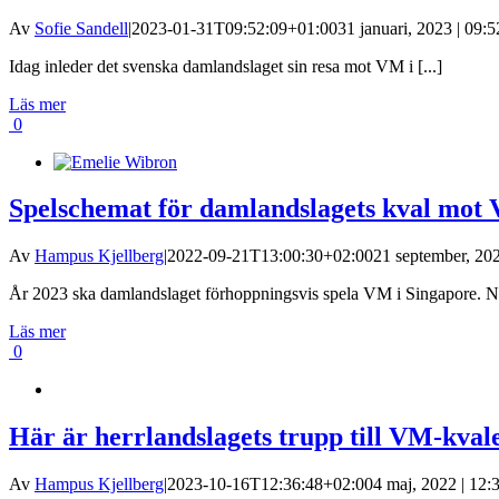
Av
Sofie Sandell
|
2023-01-31T09:52:09+01:00
31 januari, 2023 | 09:5
Idag inleder det svenska damlandslaget sin resa mot VM i [...]
Läs mer
0
Spelschemat för damlandslagets kval mot 
Av
Hampus Kjellberg
|
2022-09-21T13:00:30+02:00
21 september, 202
År 2023 ska damlandslaget förhoppningsvis spela VM i Singapore. Nu
Läs mer
0
Här är herrlandslagets trupp till VM-kvale
Av
Hampus Kjellberg
|
2023-10-16T12:36:48+02:00
4 maj, 2022 | 12: