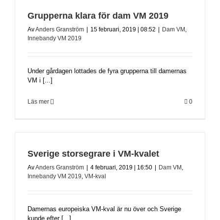
Grupperna klara för dam VM 2019
Av
Anders Granström
|
15 februari, 2019 | 08:52
|
Dam VM
,
Innebandy VM 2019
Under gårdagen lottades de fyra grupperna till damernas
VM i [...]
Läs mer
0
Sverige storsegrare i VM-kvalet
Av
Anders Granström
|
4 februari, 2019 | 16:50
|
Dam VM
,
Innebandy VM 2019
,
VM-kval
Damernas europeiska VM-kval är nu över och Sverige
kunde efter [...]