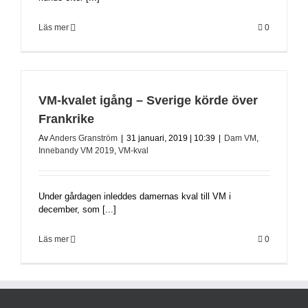
Läs mer
0
VM-kvalet igång – Sverige körde över
Frankrike
Av
Anders Granström
|
31 januari, 2019 | 10:39
|
Dam VM
,
Innebandy VM 2019
,
VM-kval
Under gårdagen inleddes damernas kval till VM i
december, som [...]
Läs mer
0