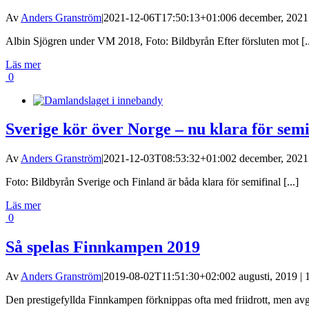
Av
Anders Granström
|
2021-12-06T17:50:13+01:00
6 december, 2021 
Albin Sjögren under VM 2018, Foto: Bildbyrån Efter försluten mot [..
Läs mer
0
Sverige kör över Norge – nu klara för semi
Av
Anders Granström
|
2021-12-03T08:53:32+01:00
2 december, 2021 
Foto: Bildbyrån Sverige och Finland är båda klara för semifinal [...]
Läs mer
0
Så spelas Finnkampen 2019
Av
Anders Granström
|
2019-08-02T11:51:30+02:00
2 augusti, 2019 | 
Den prestigefyllda Finnkampen förknippas ofta med friidrott, men avgö