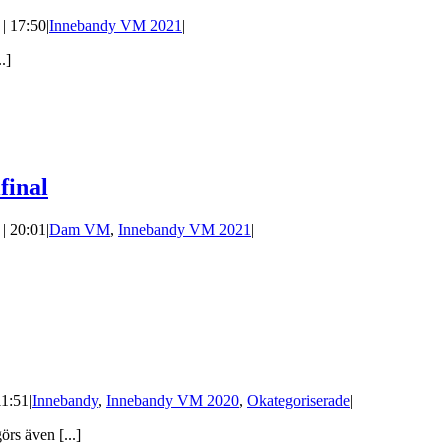
| 17:50
|
Innebandy VM 2021
|
.]
final
| 20:01
|
Dam VM
,
Innebandy VM 2021
|
11:51
|
Innebandy
,
Innebandy VM 2020
,
Okategoriserade
|
rs även [...]