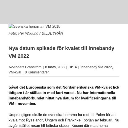
View
Larger
Foto: Per Wiklund / BILDBYRÅN
Image
Nya datum spikade för kvalet till innebandy
VM 2022
Av
Anders Granström
|
8 mars, 2022 | 10:14
|
Innebandy VM 2022
,
VM-kval
|
0 Kommentarer
Såväl det Europeiska som det Nordamerikanska VM-kvalet fick
tidigare i år ställas in med kort varsel. Nu har Internationella
Innebandyförbundet hittat nya datum för kvalificeringarna till
VM i november.
Ursprungligen skulle de svenska herrarna ha rest till Polen för att
kvala mot
Ryssland*, Ungern och Frankrike i början av februari.
Nu
avgår istället resan till lettiska staden Koceni där matcherna