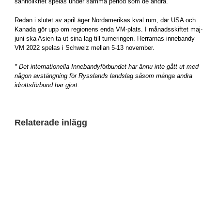
sannolikhet spelas under samma period som de andra.
Redan i slutet av april äger Nordamerikas kval rum, där USA och
Kanada gör upp om regionens enda VM-plats. I månadsskiftet maj-
juni ska Asien ta ut sina lag till turneringen. Herrarnas innebandy
VM 2022 spelas i Schweiz mellan 5-13 november.
* Det internationella Innebandyförbundet har ännu inte gått ut med
någon avstängning för Rysslands landslag såsom många andra
idrottsförbund har gjort.
Relaterade inlägg