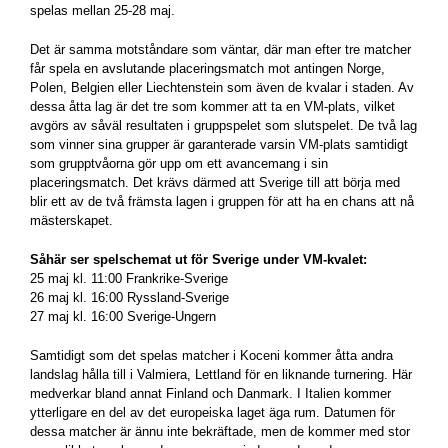
spelas mellan 25-28 maj.
Det är samma motståndare som väntar, där man efter tre matcher
får spela en avslutande placeringsmatch mot antingen Norge,
Polen, Belgien eller Liechtenstein som även de kvalar i staden. Av
dessa åtta lag är det tre som kommer att ta en VM-plats, vilket
avgörs av såväl resultaten i gruppspelet som slutspelet. De två lag
som vinner sina grupper är garanterade varsin VM-plats samtidigt
som grupptvåorna gör upp om ett avancemang i sin
placeringsmatch. Det krävs därmed att Sverige till att börja med
blir ett av de två främsta lagen i gruppen för att ha en chans att nå
mästerskapet.
Såhär ser spelschemat ut för Sverige under VM-kvalet:
25 maj kl. 11:00 Frankrike-Sverige
26 maj kl. 16:00 Ryssland-Sverige
27 maj kl. 16:00 Sverige-Ungern
Samtidigt som det spelas matcher i Koceni kommer åtta andra
landslag hålla till i Valmiera, Lettland för en liknande turnering. Här
medverkar bland annat Finland och Danmark. I Italien kommer
ytterligare en del av det europeiska laget äga rum. Datumen för
dessa matcher är ännu inte bekräftade, men de kommer med stor